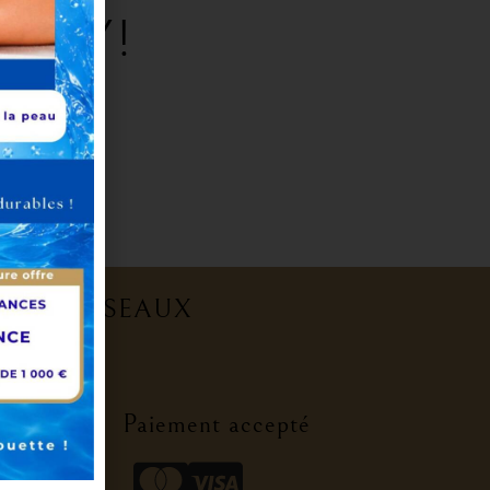
ERY!
R LES RÉSEAUX
de Beauté
Paiement accepté