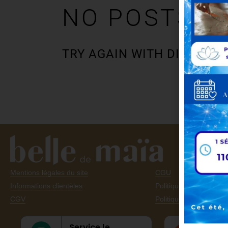
NO POSTS F
TRY AGAIN WITH DIFFEREN
Mentions légales du site
CGU
Informations clientèles
Politiques des cookies
CGV
Politique de confidentia
Service le