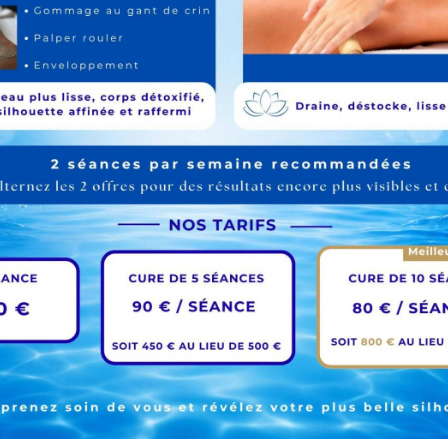
OUND ON YOUR QU
T PARAMETERS ...
SUIVEZ-NOUS SU
Informations Maison 
lité
31 Rue du Bœuf,
69005 Lyon
4.8