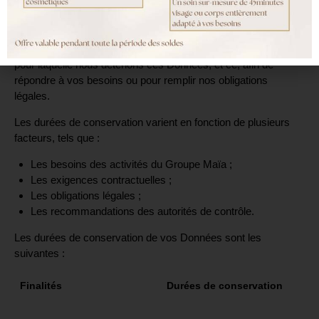
PERSONNEL ?
Nous conservons vos Données à caractère personnel
uniquement le temps nécessaire à la réalisation de la finalité
pour laquelle nous détenons ces Données, et ce, afin de
répondre à vos besoins ou pour remplir nos obligations
légales.
Les durées de conservation varient en fonction de plusieurs
facteurs, tels que :
Les besoins des activités du Groupe Maïa ;
Les exigences contractuelles ;
Les obligations légales ;
Les recommandations des autorités de contrôle.
Les durées de conservation de vos Données sont les
suivantes :
Finalités
Durées de conservation