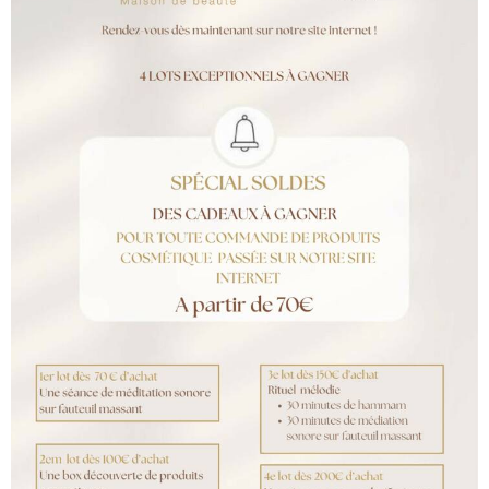
Le Groupe Maïa s’efforce de conserver les Données à
caractère personnel en France, ou du moins au sein de
l’Espace Économique Européen (EEE).
Toutefois, il est possible que les Données que nous recueillons
lorsque vous utilisez notre plateforme ou dans le cadre de nos
services soient transférées dans d’autres pays. C’est par
exemple le cas si certains de nos prestataires sont situés en
dehors de l’Espace Economique Européen.
En cas de Transfert de ce type, nous garantissons que celui-ci
est effectué :
Vers un pays assurant un niveau de protection adéquat,
c’est-à-dire un niveau de protection équivalent à ce que les
Réglementations européennes exigent ;
Dans le cadre de clauses contractuelles types ;
Dans le cadre de règles internes d’entreprise.
7.COMBIEN DE TEMPS CONSERVONS-
NOUS VOS DONNÉES À CARACTÈRE